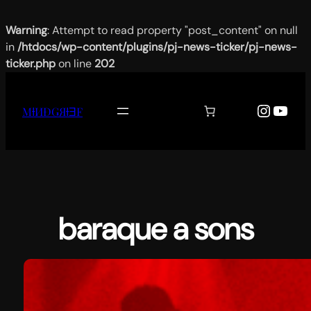
Warning
: Attempt to read property "post_content" on null
in
/htdocs/wp-content/plugins/pj-news-ticker/pj-news-
ticker.php
on line
202
Aller
au
Instag
YouT
MƗИĐǤЯƗƎF
contenu
baraque a sons