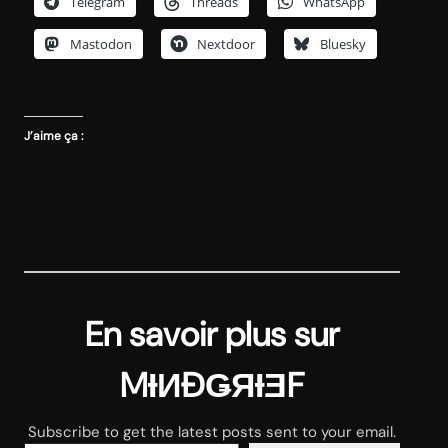
Telegram
Threads
WhatsApp
Mastodon
Nextdoor
Bluesky
J’aime ça :
En savoir plus sur
MƗИĐǤЯƗƎF
Subscribe to get the latest posts sent to your email.
Saisissez votre adresse e-mail…