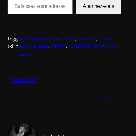
Abonnez-vous
Tagg
b52 club
, 
baraque a sons
, 
coal sun
, 
flashin
ed in
news
, 
grunge
, 
pamfm
, 
scrapidoh
, 
tanguy the
:
virgin
Précédent
Suivant