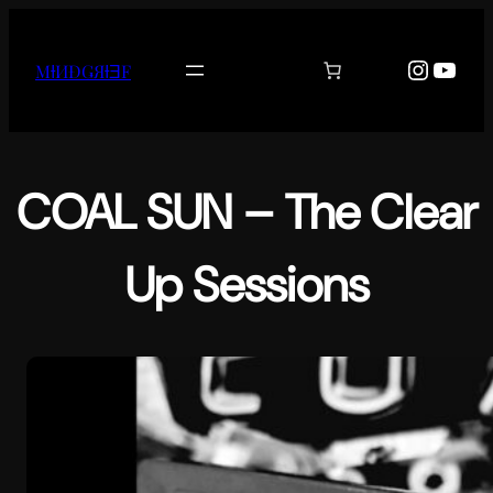
Aller
au
Instag
YouT
MƗИĐǤЯƗƎF
contenu
COAL SUN – The Clear
Up Sessions