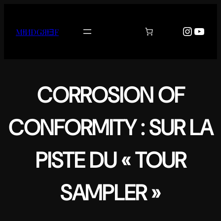
Aller
au
Instag
YouT
MƗИĐǤЯƗƎF
contenu
CORROSION OF
CONFORMITY : SUR LA
PISTE DU « TOUR
SAMPLER »