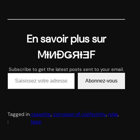
En savoir plus sur
MƗИĐǤЯƗƎF
Subscribe to get the latest posts sent to your email.
Saisissez votre adresse e-mail…
Abonnez-vous
Tagged in
cassette
, 
corrosion of conformity
, 
nola
, 
:
tape