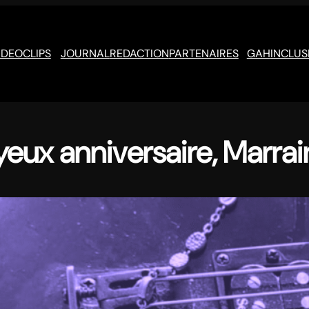
IDEOCLIPS
JOURNAL
REDACTION
PARTENAIRES
GAH
INCLUS
yeux anniversaire, Marrain