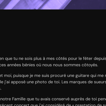
ien que tu ne sois plus à mes côtés pour le fêter depu
s ces années bénies où nous nous sommes côtoyés.
et moi, puisque je me suis procuré une guitare qui me r
elle j’ai apposé une photo de toi. Les marques de sue
.
de notre Famille que tu avais conservé auprès de toi p
n récent concert que j’ai considéré de « prestation de 