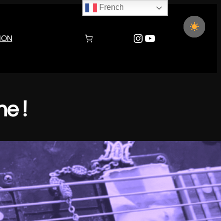
French
Instagram
YouTube
ION
e !