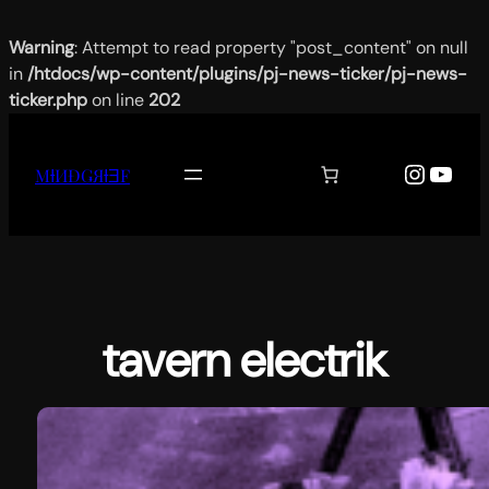
Warning
: Attempt to read property "post_content" on null
in
/htdocs/wp-content/plugins/pj-news-ticker/pj-news-
ticker.php
on line
202
Aller
au
Instag
YouT
MƗИĐǤЯƗƎF
contenu
tavern electrik