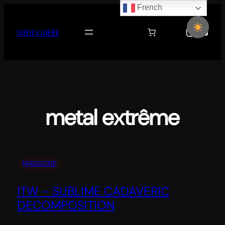
French
Aller
au
Instag
YouT
MƗИĐǤЯƗƎF
contenu
metal extrême
MAGAZINE
ITW – SUBLIME CADAVERIC
DECOMPOSITION