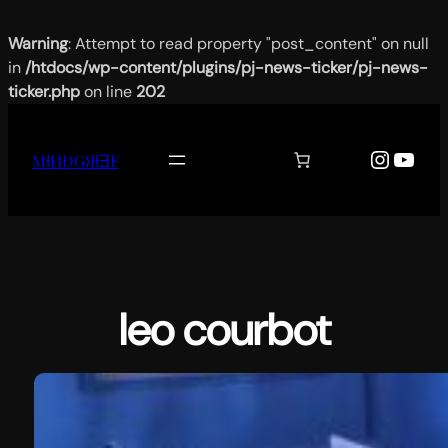
Warning
: Attempt to read property "post_content" on null
in
/htdocs/wp-content/plugins/pj-news-ticker/pj-news-
ticker.php
on line
202
Aller
au
Instag
YouT
MƗИĐǤЯƗƎF
contenu
leo courbot