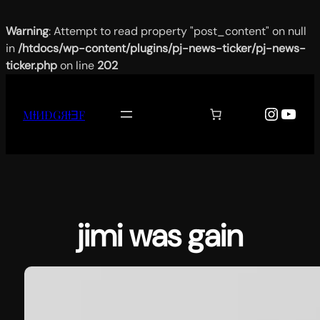
Warning
: Attempt to read property "post_content" on null
in
/htdocs/wp-content/plugins/pj-news-ticker/pj-news-
ticker.php
on line
202
Aller
au
Instag
YouT
MƗИĐǤЯƗƎF
contenu
jimi was gain