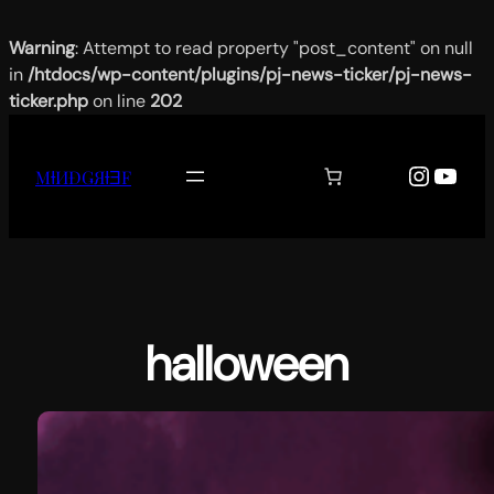
Warning
: Attempt to read property "post_content" on null
in
/htdocs/wp-content/plugins/pj-news-ticker/pj-news-
ticker.php
on line
202
Aller
au
Instag
YouT
MƗИĐǤЯƗƎF
contenu
halloween