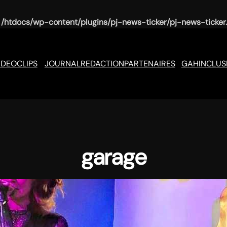
n
/htdocs/wp-content/plugins/pj-news-ticker/pj-news-ticker
IDEOCLIPS
JOURNAL
REDACTION
PARTENAIRES
GAH
INCLUS
garage