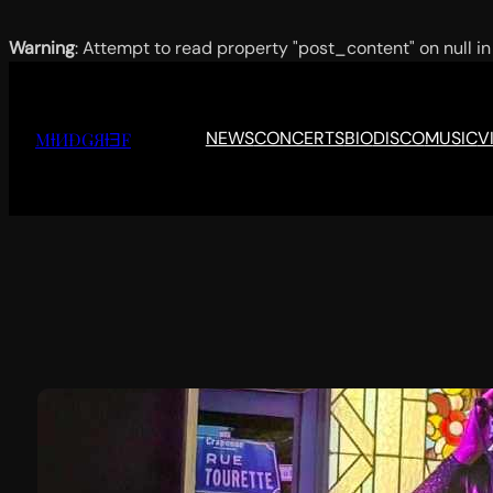
Warning
: Attempt to read property "post_content" on null i
Aller
au
contenu
NEWS
CONCERTS
BIO
DISCO
MUSIC
V
MƗИĐǤЯƗƎF