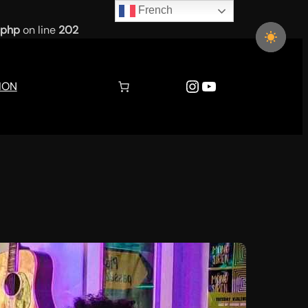
French
.php
on line
202
Instagram
YouTube
ION