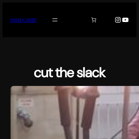
Aller
au
Instag
YouT
MƗИĐǤЯƗƎF
contenu
cut the slack