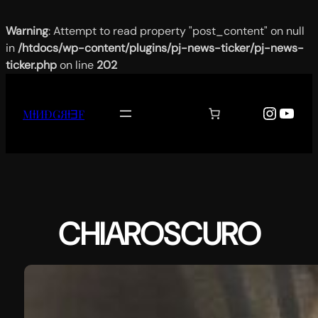
Warning
: Attempt to read property "post_content" on null
in
/htdocs/wp-content/plugins/pj-news-ticker/pj-news-
ticker.php
on line
202
Aller
au
Instag
YouT
MƗИĐǤЯƗƎF
contenu
CHIAROSCURO