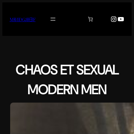
Aller
au
Instag
YouT
MƗИĐǤЯƗƎF
contenu
CHAOS ET SEXUAL
MODERN MEN