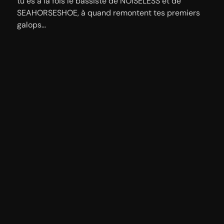
tu es à la fois le bassiste de NOISELESS et de
SEAHORSESHOE, à quand remontent tes premiers
galops…