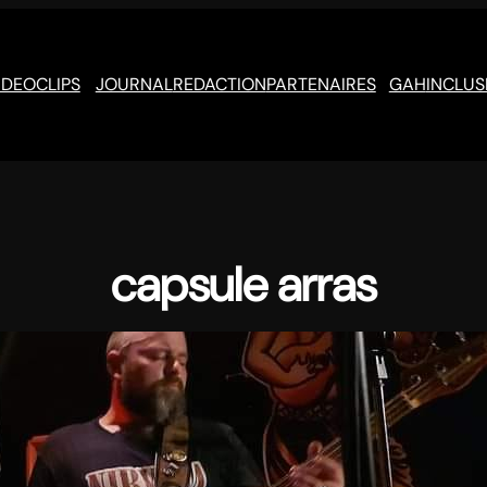
IDEOCLIPS
JOURNAL
REDACTION
PARTENAIRES
GAH
INCLUS
capsule arras