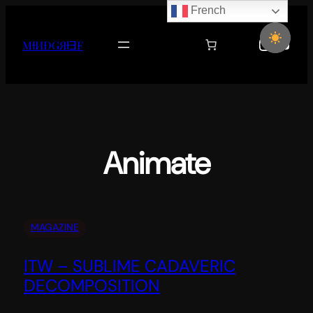
French
Aller
au
Instag
YouT
MƗИĐǤЯƗƎF
contenu
Animate
MAGAZINE
ITW – SUBLIME CADAVERIC
DECOMPOSITION