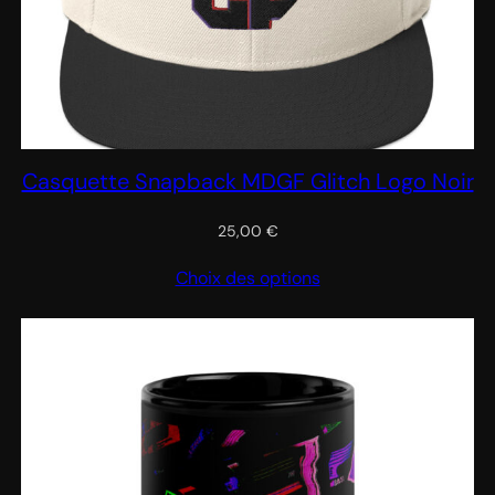
Casquette Snapback MDGF Glitch Logo Noir
25,00
€
Choix des options