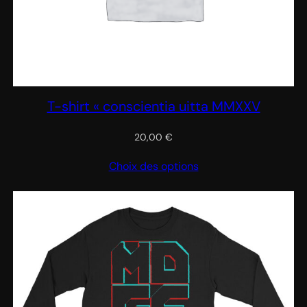
T-shirt « conscientia uitta MMXXV
20,00
€
Choix des options