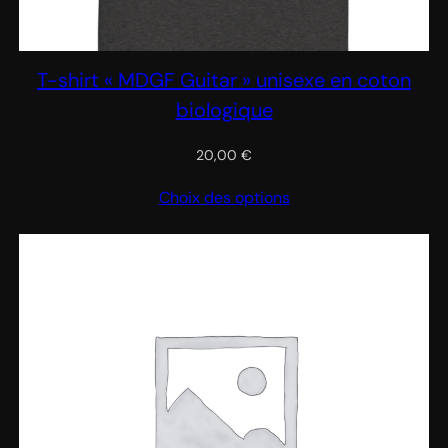
T-shirt « MDGF Guitar » unisexe en coton
biologique
20,00
€
Choix des options