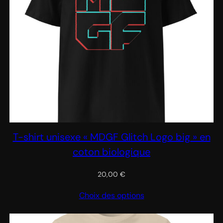
T-shirt unisexe « MDGF Glitch Logo big » en
coton biologique
20,00
€
Choix des options