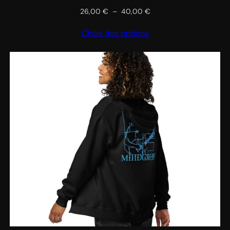
Plage
26,00
€
–
40,00
€
de
Choix des options
prix :
26,00 €
à
40,00 €