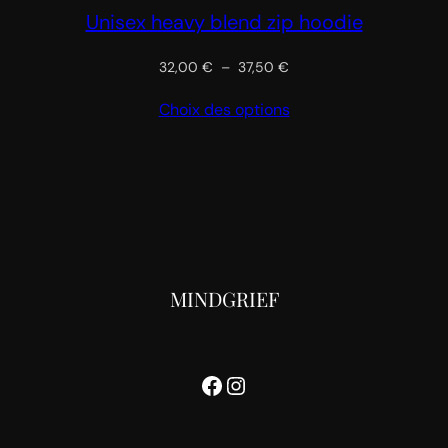
Unisex heavy blend zip hoodie
Plage
32,00
€
–
37,50
€
de
Choix des options
prix :
32,00 €
à
37,50 €
MINDGRIEF
Facebook
Instagram