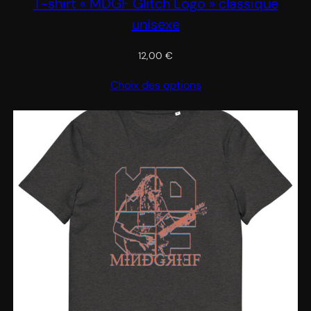
T-shirt « MDGF Glitch Logo » classique
unisexe
12,00
€
Choix des options