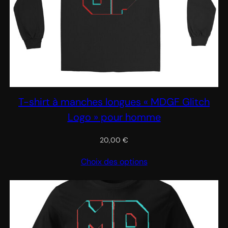
T-shirt à manches longues « MDGF Glitch
Logo » pour homme
20,00
€
Choix des options