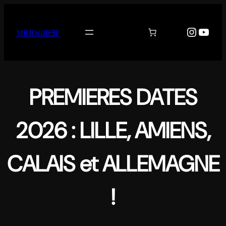
Aller
au
Instag
YouT
MƗИĐǤЯƗƎF
contenu
PREMIERES DATES
2026 : LILLE, AMIENS,
CALAIS et ALLEMAGNE
!