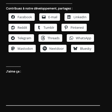
Contribuez à notre développement, partagez :
Facebook
E-mail
LinkedIn
Reddit
Tumblr
Pinterest
Telegram
Threads
WhatsApp
Mastodon
Nextdoor
Bluesky
J’aime ça :