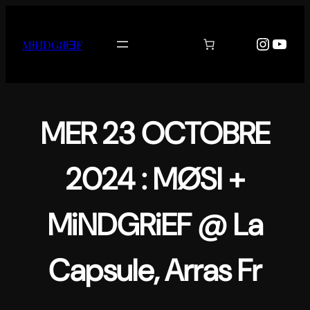
Aller
au
Instag
YouT
MƗИĐǤЯƗƎF
contenu
MER 23 OCTOBRE
2024 : MØSI +
MiNDGRiEF @ La
Capsule, Arras Fr