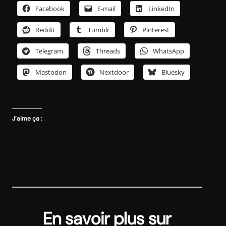
Facebook
E-mail
LinkedIn
Reddit
Tumblr
Pinterest
Telegram
Threads
WhatsApp
Mastodon
Nextdoor
Bluesky
J’aime ça :
En savoir plus sur