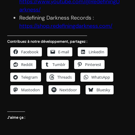
https://www.youtube.com/@RedefiningD
arkness/
Redefining Darkness Records :
https://shop.redefiningdarkness.com/
Contribuez à notre développement, partagez :
Facebook
E-mail
LinkedIn
Reddit
Tumblr
Pinterest
Telegram
Threads
WhatsApp
Mastodon
Nextdoor
Bluesky
J’aime ça :