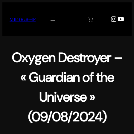
Aller
au
Instag
YouT
MƗИĐǤЯƗƎF
contenu
Oxygen Destroyer –
« Guardian of the
Universe »
(09/08/2024)