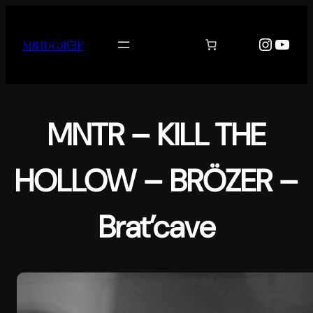
Aller
au
Instag
YouT
MƗИĐǤЯƗƎF
contenu
MNTR – KILL THE
HOLLOW – BRÖZER –
Brat’cave