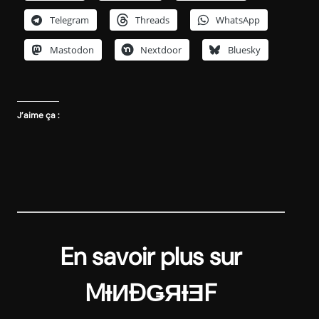
Telegram
Threads
WhatsApp
Mastodon
Nextdoor
Bluesky
J’aime ça :
En savoir plus sur
MƗИĐǤЯƗƎF