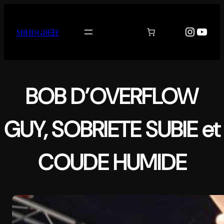
Aller
au
Instag
YouT
MƗИĐǤЯƗƎF
contenu
BOB D’OVERFLOW
GUY, SOBRIETE SUBIE et
COUDE HUMIDE