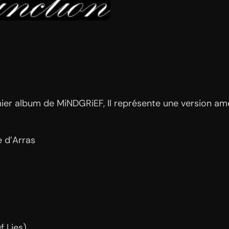
emier album de MiNDGRiEF, Il représente une version a
e d’Arras
f Lies)