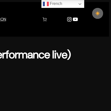
French
Instagram
YouTube
ION
erformance live)