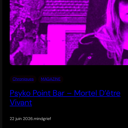
Chroniques
MAGAZINE
Psyko Point Bar – Mortel D’être
Vivant
22 juin 2026
.
mindgrief