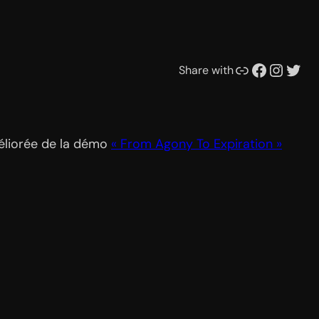
Lien
Facebook
Instagram
Twitter
Share with
méliorée de la démo
« From Agony To Expiration »