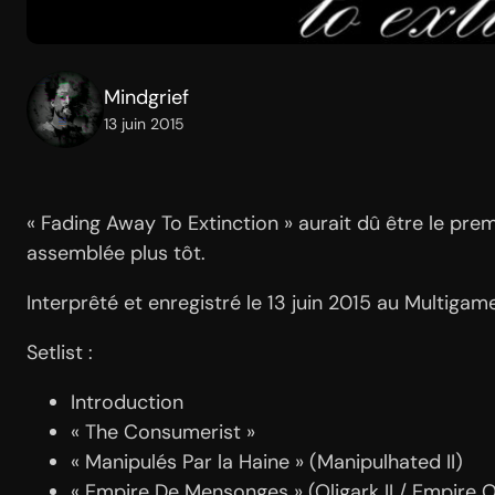
Mindgrief
13 juin 2015
« Fading Away To Extinction » aurait dû être le pr
assemblée plus tôt.
Interprêté et enregistré le 13 juin 2015 au Multigam
Setlist :
Introduction
« The Consumerist »
« Manipulés Par la Haine » (Manipulhated II)
« Empire De Mensonges » (Oligark II / Empire O