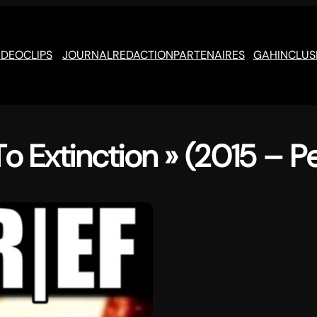
IDEOCLIPS
JOURNAL
REDACTION
PARTENAIRES
GAH
INCLUS
o Extinction » (2015 – P